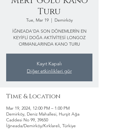
Mert Gölü Kano
Turu
Tue, Mar 19
  |  
Demirköy
İĞNEADA'DA SON DÖNEMLERİN EN
KEYİFLİ DOĞA AKTİVİTESİ LONGOZ
ORMANLARINDA KANO TURU
Kayıt Kapalı
Diğer etkinlikleri gör
Time & Location
Mar 19, 2024, 12:00 PM – 1:00 PM
Demirköy, Deniz Mahallesi, Hurşit Ağa
Caddesi No 99, 39650
İğneada/Demirköy/Kırklareli, Türkiye