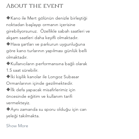
About the event
🔶️Kano ile Mert gölünün denizle birleştiği 
noktadan başlayıp ormanın içerisine 
girebiliyorsunuz.  Özellikle sabah saatleri ve 
akşam saatleri daha keyifli olmaktadır.
🔶️Hava şartları ve parkurun uygunluğuna 
göre kano turlarının yapılması günlük belli 
olmaktadır.
🔶️Kullanıcıların performansına bağlı olarak 
1.5 saat sürebilir.
🔶️İki kişilik kanolar ile Longoz Subasar 
Ormanlarının içinde gezilmektedir.
🔶️İlk defa yapacak misafirlerimiz için 
öncesinde eğitim ve kullanım tarifi 
vermekteyiz.
🔶️Aynı zamanda su sporu olduğu için can 
yeleği takılmakta. 
Show More