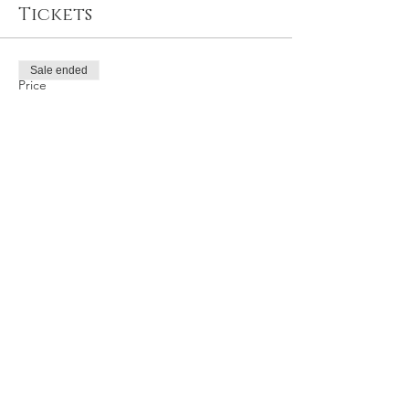
Tickets
Sale ended
Price
TRY 400.00
Share this event
Privacy and Security Policy
Terms Rules Return and Cancellation