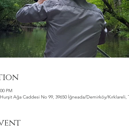
tion
:00 PM
Hurşit Ağa Caddesi No 99, 39650 İğneada/Demirköy/Kırklareli, 
vent