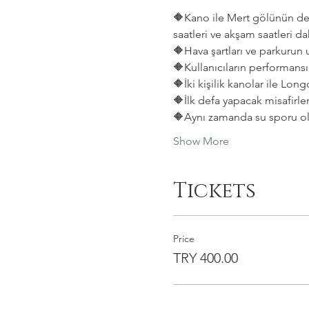
🔶️Kano ile Mert gölünün den
saatleri ve akşam saatleri da
🔶️Hava şartları ve parkurun
🔶️Kullanıcıların performansın
🔶️İki kişilik kanolar ile L
🔶️İlk defa yapacak misafirle
🔶️Aynı zamanda su sporu ol
Show More
Tickets
Price
TRY 400.00