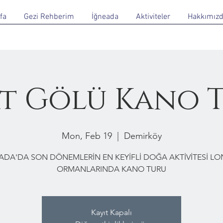
fa
Gezi Rehberim
İğneada
Aktiviteler
Hakkımız
t Gölü Kano 
Mon, Feb 19
  |  
Demirköy
ADA'DA SON DÖNEMLERİN EN KEYİFLİ DOĞA AKTİVİTESİ L
ORMANLARINDA KANO TURU
Kayıt Kapalı