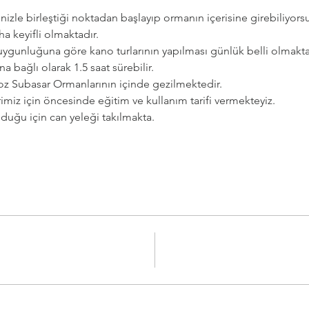
izle birleştiği noktadan başlayıp ormanın içerisine girebiliyorsu
ha keyifli olmaktadır.
 uygunluğuna göre kano turlarının yapılması günlük belli olmakta
a bağlı olarak 1.5 saat sürebilir.
ongoz Subasar Ormanlarının içinde gezilmektedir.
rimiz için öncesinde eğitim ve kullanım tarifi vermekteyiz.
duğu için can yeleği takılmakta. 