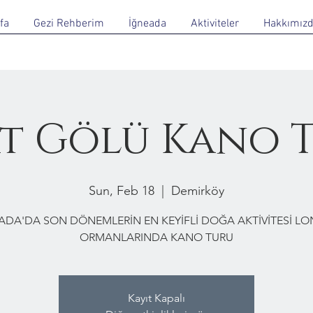
fa
Gezi Rehberim
İğneada
Aktiviteler
Hakkımız
t Gölü Kano 
Sun, Feb 18
  |  
Demirköy
ADA'DA SON DÖNEMLERİN EN KEYİFLİ DOĞA AKTİVİTESİ L
ORMANLARINDA KANO TURU
Kayıt Kapalı