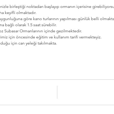
izle birleştiği noktadan başlayıp ormanın içerisine girebiliyorsu
ha keyifli olmaktadır.
 uygunluğuna göre kano turlarının yapılması günlük belli olmakta
a bağlı olarak 1.5 saat sürebilir.
ongoz Subasar Ormanlarının içinde gezilmektedir.
rimiz için öncesinde eğitim ve kullanım tarifi vermekteyiz.
duğu için can yeleği takılmakta. 