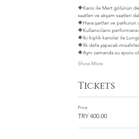
🔶️Kano ile Mert gölünün den
saatleri ve akşam saatleri da
🔶️Hava şartları ve parkurun
🔶️Kullanıcıların performansın
🔶️İki kişilik kanolar ile L
🔶️İlk defa yapacak misafirle
🔶️Aynı zamanda su sporu ol
Show More
Tickets
Price
TRY 400.00