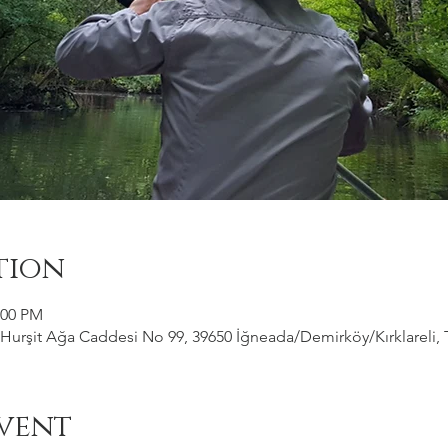
tion
:00 PM
Hurşit Ağa Caddesi No 99, 39650 İğneada/Demirköy/Kırklareli, 
vent