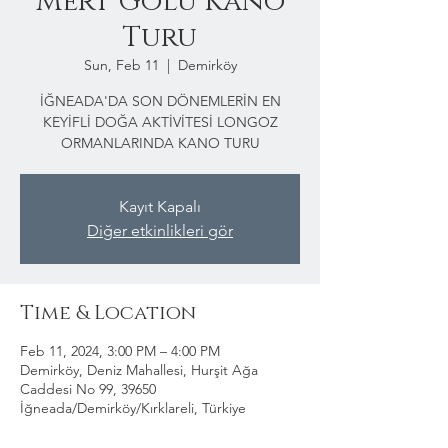
Mert Gölü Kano
Turu
Sun, Feb 11
  |  
Demirköy
İĞNEADA'DA SON DÖNEMLERİN EN
KEYİFLİ DOĞA AKTİVİTESİ LONGOZ
ORMANLARINDA KANO TURU
Kayıt Kapalı
Diğer etkinlikleri gör
Time & Location
Feb 11, 2024, 3:00 PM – 4:00 PM
Demirköy, Deniz Mahallesi, Hurşit Ağa
Caddesi No 99, 39650
İğneada/Demirköy/Kırklareli, Türkiye