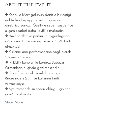
About the event
🔶️Kano ile Mert gölünün denizle birleştiği 
noktadan başlayıp ormanın içerisine 
girebiliyorsunuz.  Özellikle sabah saatleri ve 
akşam saatleri daha keyifli olmaktadır.
🔶️Hava şartları ve parkurun uygunluğuna 
göre kano turlarının yapılması günlük belli 
olmaktadır.
🔶️Kullanıcıların performansına bağlı olarak 
1.5 saat sürebilir.
🔶️İki kişilik kanolar ile Longoz Subasar 
Ormanlarının içinde gezilmektedir.
🔶️İlk defa yapacak misafirlerimiz için 
öncesinde eğitim ve kullanım tarifi 
vermekteyiz.
🔶️Aynı zamanda su sporu olduğu için can 
yeleği takılmakta. 
Show More