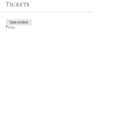
Tickets
Sale ended
Price
TRY 400.00
Share this event
Privacy and Security Policy
Terms Rules Return and Cancellation