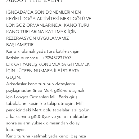
About the event
İĞNEADA'DA SON DÖNEMLERİN EN 
KEYİFLİ DOĞA AKTİVİTESİ MERT GÖLÜ VE 
LONGOZ ORMANLARINDA  KANO TURU.
KANO TURLARINA KATILMAK İÇİN 
REZERVASYON UYGULAMAMIZ 
BAŞLAMIŞTIR.
Kano kiralamak yada tura katılmak için 
iletişim numarası : +905457231709
DİKKAT YANLIŞ KONUMLARA GİTMEMEK 
İÇİN LÜTFEN NUMARA İLE İRTİBATA 
GEÇİN.
Arkadaşlar kano turunun detaylarını 
paylaşmadan önce Mert gölüne ulaşmak 
için Longoz Ormanları Milli Parkı giriş 
tabelalarını kesinlikle takip etmeyin. Milli 
park içindeki Mert gölü tabelaları sizi gölün 
arka kısmına götürüyor ve yol bir noktadan 
sonra suların yüksek olmasından dolayı 
kapanıyor.
Kano turuna katılmak yada kendi başınıza 