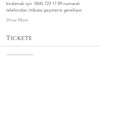
kiralamak için  0545 723 17 09 numaralı 
telefondan irtibata geçmeniz gerekiyor.
Show More
Tickets
Sale ended
Price
TRY 300.00
Share this event