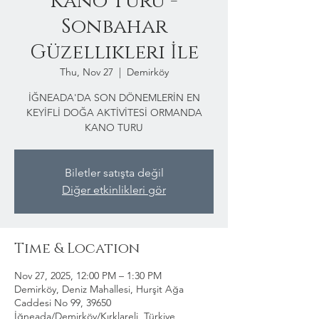
Kano Turu -
Sonbahar
Güzellikleri İle
Thu, Nov 27
  |  
Demirköy
İĞNEADA'DA SON DÖNEMLERİN EN
KEYİFLİ DOĞA AKTİVİTESİ ORMANDA
KANO TURU
Biletler satışta değil
Diğer etkinlikleri gör
Time & Location
Nov 27, 2025, 12:00 PM – 1:30 PM
Demirköy, Deniz Mahallesi, Hurşit Ağa
Caddesi No 99, 39650
İğneada/Demirköy/Kırklareli, Türkiye