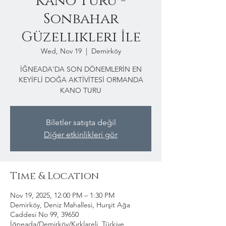
Kano Turu -
Sonbahar
Güzellikleri İle
Wed, Nov 19
  |  
Demirköy
İĞNEADA'DA SON DÖNEMLERİN EN
KEYİFLİ DOĞA AKTİVİTESİ ORMANDA
KANO TURU
Biletler satışta değil
Diğer etkinlikleri gör
Time & Location
Nov 19, 2025, 12:00 PM – 1:30 PM
Demirköy, Deniz Mahallesi, Hurşit Ağa
Caddesi No 99, 39650
İğneada/Demirköy/Kırklareli, Türkiye