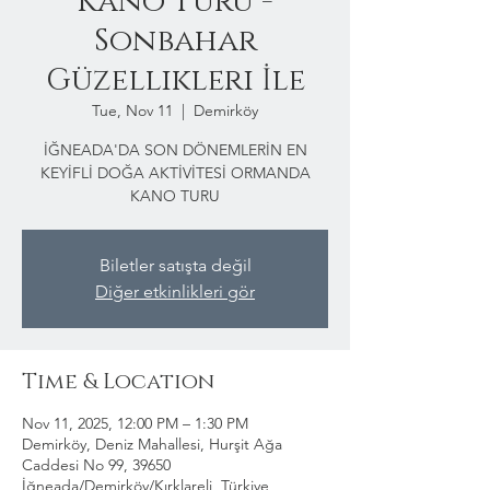
Kano Turu -
Sonbahar
Güzellikleri İle
Tue, Nov 11
  |  
Demirköy
İĞNEADA'DA SON DÖNEMLERİN EN
KEYİFLİ DOĞA AKTİVİTESİ ORMANDA
KANO TURU
Biletler satışta değil
Diğer etkinlikleri gör
Time & Location
Nov 11, 2025, 12:00 PM – 1:30 PM
Demirköy, Deniz Mahallesi, Hurşit Ağa
Caddesi No 99, 39650
İğneada/Demirköy/Kırklareli, Türkiye