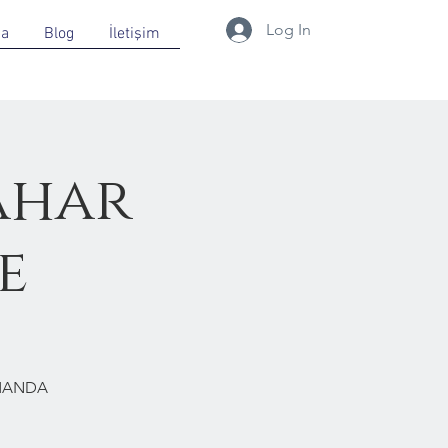
Log In
da
Blog
İletişim
ahar
e
RMANDA