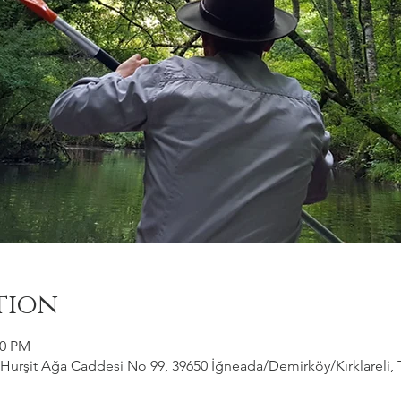
tion
30 PM
Hurşit Ağa Caddesi No 99, 39650 İğneada/Demirköy/Kırklareli, 