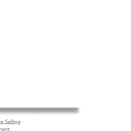
e Selling
ment