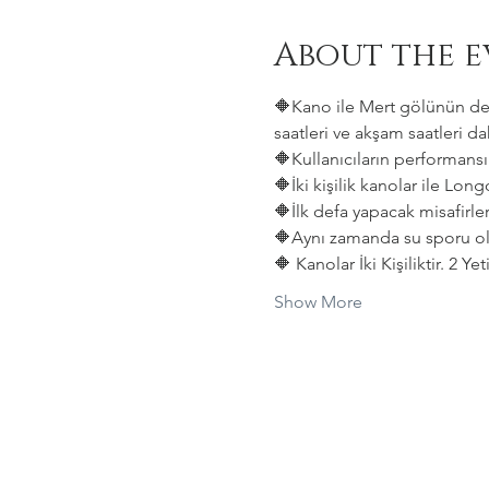
About the e
🔶Kano ile Mert gölünün deni
saatleri ve akşam saatleri dah
🔶Kullanıcıların performansın
🔶İki kişilik kanolar ile Lon
🔶İlk defa yapacak misafirler
🔶Aynı zamanda su sporu old
🔶 Kanolar İki Kişiliktir. 2 Y
Show More