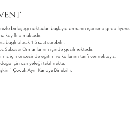
vent
zle birleştiği noktadan başlayıp ormanın içerisine girebiliyorsu
a keyifli olmaktadır.   
a bağlı olarak 1.5 saat sürebilir. 
goz Subasar Ormanlarının içinde gezilmektedir.   
imiz için öncesinde eğitim ve kullanım tarifi vermekteyiz.   
uğu için can yeleği takılmakta.  
etişkin 1 Çocuk Aynı Kanoya Binebilir.