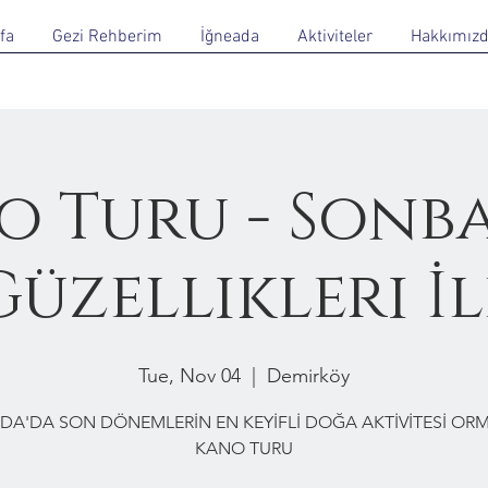
fa
Gezi Rehberim
İğneada
Aktiviteler
Hakkımız
o Turu - Sonb
Güzellikleri İl
Tue, Nov 04
  |  
Demirköy
DA'DA SON DÖNEMLERİN EN KEYİFLİ DOĞA AKTİVİTESİ O
KANO TURU