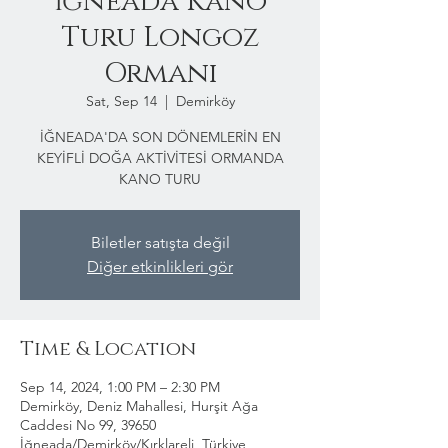
İğneada Kano
Turu Longoz
Ormanı
Sat, Sep 14
  |  
Demirköy
İĞNEADA'DA SON DÖNEMLERİN EN
KEYİFLİ DOĞA AKTİVİTESİ ORMANDA
KANO TURU
Biletler satışta değil
Diğer etkinlikleri gör
Time & Location
Sep 14, 2024, 1:00 PM – 2:30 PM
Demirköy, Deniz Mahallesi, Hurşit Ağa
Caddesi No 99, 39650
İğneada/Demirköy/Kırklareli, Türkiye