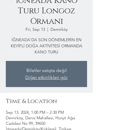
İğneada Kano
Turu Longoz
Ormanı
Fri, Sep 13
  |  
Demirköy
İĞNEADA'DA SON DÖNEMLERİN EN
KEYİFLİ DOĞA AKTİVİTESİ ORMANDA
KANO TURU
Biletler satışta değil
Diğer etkinlikleri gör
Time & Location
Sep 13, 2024, 1:00 PM – 2:30 PM
Demirköy, Deniz Mahallesi, Hurşit Ağa
Caddesi No 99, 39650
İğneada/Demirköy/Kırklareli, Türkiye