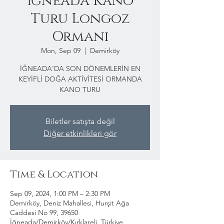
İğneada Kano
Turu Longoz
Ormanı
Mon, Sep 09
  |  
Demirköy
İĞNEADA'DA SON DÖNEMLERİN EN
KEYİFLİ DOĞA AKTİVİTESİ ORMANDA
KANO TURU
Biletler satışta değil
Diğer etkinlikleri gör
Time & Location
Sep 09, 2024, 1:00 PM – 2:30 PM
Demirköy, Deniz Mahallesi, Hurşit Ağa
Caddesi No 99, 39650
İğneada/Demirköy/Kırklareli, Türkiye