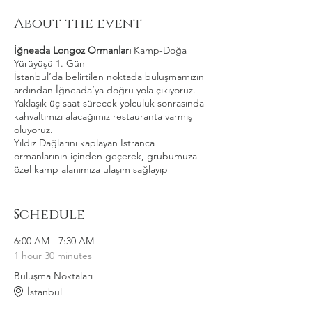
About the event
İğneada Longoz Ormanları
Kamp-Doğa
Yürüyüşü 1. Gün
İstanbul’da belirtilen noktada buluşmamızın
ardından İğneada’ya doğru yola çıkıyoruz.
Yaklaşık üç saat sürecek yolculuk sonrasında
kahvaltımızı alacağımız restauranta varmış
oluyoruz.
Yıldız Dağlarını kaplayan Istranca
ormanlarının içinden geçerek, grubumuza
özel kamp alanımıza ulaşım sağlayıp
kampımızı kuruyoruz.
Kamp alanında çadırlarımızı kurup, alanımızı
Schedule
keşfettikten sonra İğneada’yı doyasıya
keşfedeceğimiz ve longoz ormanlarını
6:00 AM - 7:30 AM
adımlayacağımız turumuza başlıyoruz.
1 hour 30 minutes
Buluşma Noktaları
Doğa yürüyüşümüz öncesinde Milli park
müzesini ziyaret edip bölge hakkında
İstanbul
önemli bilgiler ediniyoruz.