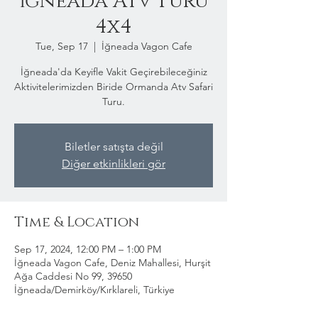
İğneada Atv Turu
4x4
Tue, Sep 17
  |  
İğneada Vagon Cafe
İğneada'da Keyifle Vakit Geçirebileceğiniz
Aktivitelerimizden Biride Ormanda Atv Safari
Turu.
Biletler satışta değil
Diğer etkinlikleri gör
Time & Location
Sep 17, 2024, 12:00 PM – 1:00 PM
İğneada Vagon Cafe, Deniz Mahallesi, Hurşit
Ağa Caddesi No 99, 39650
İğneada/Demirköy/Kırklareli, Türkiye