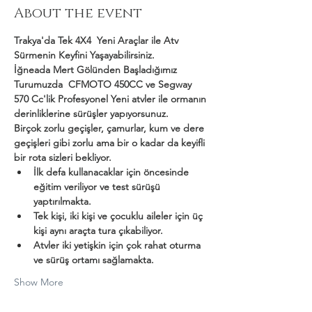
About the event
Trakya'da Tek 4X4  Yeni Araçlar ile Atv 
Sürmenin Keyfini Yaşayabilirsiniz.
İğneada Mert Gölünden Başladığımız 
Turumuzda  CFMOTO 450CC ve Segway 
570 Cc'lik Profesyonel Yeni atvler ile ormanın 
derinliklerine sürüşler yapıyorsunuz.
Birçok zorlu geçişler, çamurlar, kum ve dere 
geçişleri gibi zorlu ama bir o kadar da keyifli 
bir rota sizleri bekliyor.
İlk defa kullanacaklar için öncesinde 
eğitim veriliyor ve test sürüşü 
yaptırılmakta.
Tek kişi, iki kişi ve çocuklu aileler için üç 
kişi aynı araçta tura çıkabiliyor.
Atvler iki yetişkin için çok rahat oturma 
ve sürüş ortamı sağlamakta.
Show More