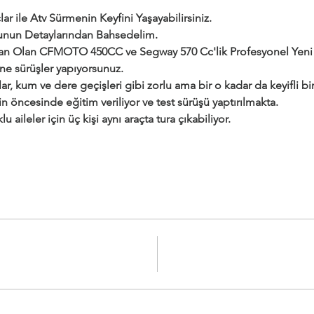
ar ile Atv Sürmenin Keyfini Yaşayabilirsiniz.
urunun Detaylarından Bahsedelim.
dan Olan CFMOTO 450CC ve Segway 570 Cc'lik Profesyonel Yeni a
ine sürüşler yapıyorsunuz.
ar, kum ve dere geçişleri gibi zorlu ama bir o kadar da keyifli bir 
çin öncesinde eğitim veriliyor ve test sürüşü yaptırılmakta.
klu aileler için üç kişi aynı araçta tura çıkabiliyor.