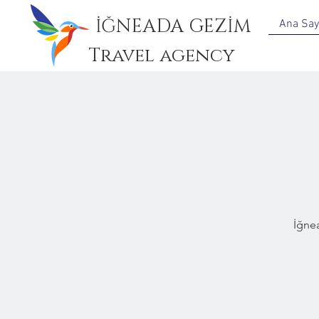
İĞNEADA GEZİM
Ana Say
Travel agency
İğne