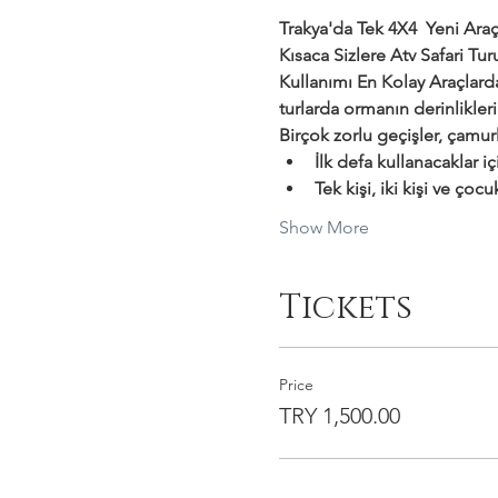
Trakya'da Tek 4X4  Yeni Araçl
Kısaca Sizlere Atv Safari T
Kullanımı En Kolay Araçlar
turlarda ormanın derinlikler
Birçok zorlu geçişler, çamurl
İlk defa kullanacaklar i
Tek kişi, iki kişi ve çocu
Show More
Tickets
Price
TRY 1,500.00