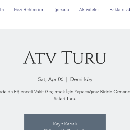
fa
Gezi Rehberim
İğneada
Aktiviteler
Hakkımız
Atv Turu
Sat, Apr 06
  |  
Demirköy
ada'da Eğlenceli Vakit Geçirmek İçin Yapacağınız Biride Ormand
Safari Turu.
Kayıt Kapalı