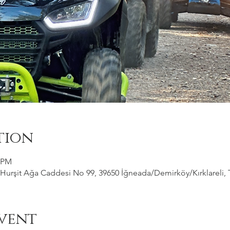
tion
0 PM
Hurşit Ağa Caddesi No 99, 39650 İğneada/Demirköy/Kırklareli, 
vent