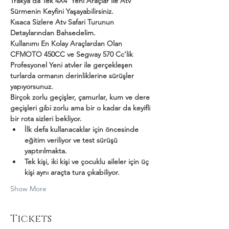
Trakya'da Tek 4X4  Yeni Araçlar ile Atv 
Sürmenin Keyfini Yaşayabilirsiniz.
Kısaca Sizlere Atv Safari Turunun 
Detaylarından Bahsedelim.
Kullanımı En Kolay Araçlardan Olan 
CFMOTO 450CC ve Segway 570 Cc'lik 
Profesyonel Yeni atvler ile gerçekleşen 
turlarda ormanın derinliklerine sürüşler 
yapıyorsunuz.
Birçok zorlu geçişler, çamurlar, kum ve dere 
geçişleri gibi zorlu ama bir o kadar da keyifli 
bir rota sizleri bekliyor.
İlk defa kullanacaklar için öncesinde 
eğitim veriliyor ve test sürüşü 
yaptırılmakta.
Tek kişi, iki kişi ve çocuklu aileler için üç 
kişi aynı araçta tura çıkabiliyor.
Show More
Tickets