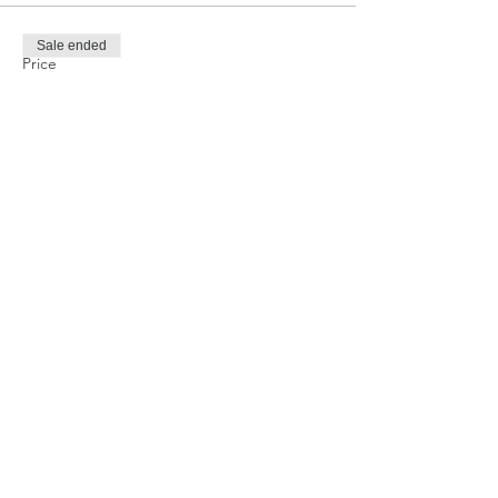
Sale ended
Price
TRY 1,000.00
Share this event
Privacy and Security Policy
Terms Rules Return and Cancellation
Conditions
Distance Selling Agreement