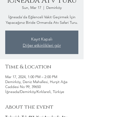
İğneada Atv Turu
Sun, Mar 17
  |  
Demirköy
İğneada'da Eğlenceli Vakit Geçirmek İçin
Yapacağınız Biride Ormanda Atv Safari Turu.
Kayıt Kapalı
Diğer etkinlikleri gör
Time & Location
Mar 17, 2024, 1:00 PM – 2:00 PM
Demirköy, Deniz Mahallesi, Hurşit Ağa
Caddesi No 99, 39650
İğneada/Demirköy/Kırklareli, Türkiye
About the event