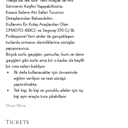
Trakya'da Tek 4X4  Yeni Araçlar ile Atv 
Sürmenin Keyfini Yaşayabilirsiniz.
Kısaca Sizlere Atv Safari Turunun 
Detaylarından Bahsedelim.
Kullanımı En Kolay Araçlardan Olan 
CFMOTO 450CC ve Segway 570 Cc'lik 
Profesyonel Yeni atvler ile gerçekleşen 
turlarda ormanın derinliklerine sürüşler 
yapıyorsunuz.
Birçok zorlu geçişler, çamurlar, kum ve dere 
geçişleri gibi zorlu ama bir o kadar da keyifli 
bir rota sizleri bekliyor.
İlk defa kullanacaklar için öncesinde 
eğitim veriliyor ve test sürüşü 
yaptırılmakta.
Tek kişi, iki kişi ve çocuklu aileler için üç 
kişi aynı araçta tura çıkabiliyor.
Show More
Tickets