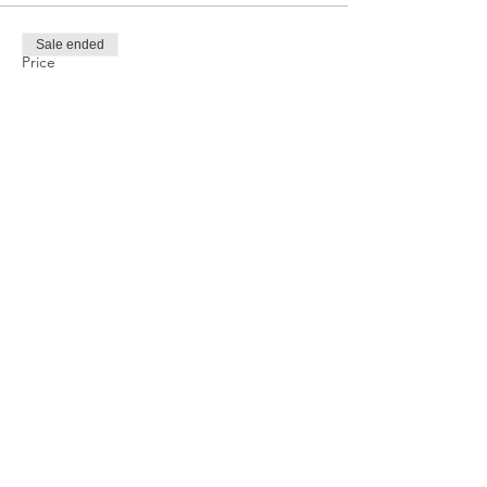
Sale ended
Price
TRY 1,000.00
Share this event
Privacy and Security Policy
Terms Rules Return and Cancellation
Conditions
Distance Selling Agreement