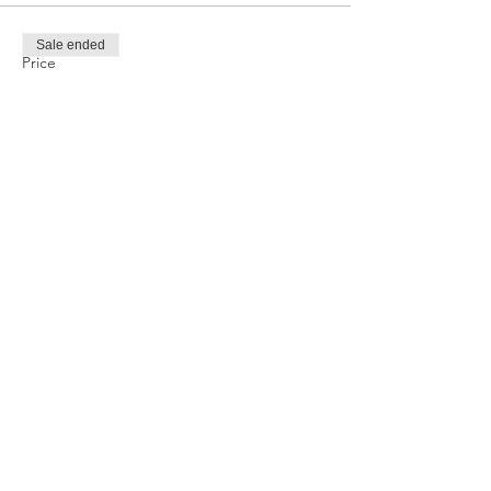
Sale ended
Price
TRY 1,000.00
Share this event
Privacy and Security Policy
Terms Rules Return and Cancellation
Conditions
Distance Selling Agreement