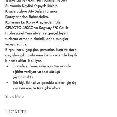
Trakya'da Tek 4X4  Yeni Araçlar ile Atv 
Sürmenin Keyfini Yaşayabilirsiniz.
Kısaca Sizlere Atv Safari Turunun 
Detaylarından Bahsedelim.
Kullanımı En Kolay Araçlardan Olan 
CFMOTO 450CC ve Segway 570 Cc'lik 
Profesyonel Yeni atvler ile gerçekleşen 
turlarda ormanın derinliklerine sürüşler 
yapıyorsunuz.
Birçok zorlu geçişler, çamurlar, kum ve dere 
geçişleri gibi zorlu ama bir o kadar da keyifli 
bir rota sizleri bekliyor.
İlk defa kullanacaklar için öncesinde 
eğitim veriliyor ve test sürüşü 
yaptırılmakta.
Tek kişi, iki kişi ve çocuklu aileler için üç 
kişi aynı araçta tura çıkabiliyor.
Show More
Tickets