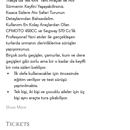
Trakya'da Tek 4X4  Yeni Araçlar ile Atv 
Sürmenin Keyfini Yaşayabilirsiniz.
Kısaca Sizlere Atv Safari Turunun 
Detaylarından Bahsedelim.
Kullanımı En Kolay Araçlardan Olan 
CFMOTO 450CC ve Segway 570 Cc'lik 
Profesyonel Yeni atvler ile gerçekleşen 
turlarda ormanın derinliklerine sürüşler 
yapıyorsunuz.
Birçok zorlu geçişler, çamurlar, kum ve dere 
geçişleri gibi zorlu ama bir o kadar da keyifli 
bir rota sizleri bekliyor.
İlk defa kullanacaklar için öncesinde 
eğitim veriliyor ve test sürüşü 
yaptırılmakta.
Tek kişi, iki kişi ve çocuklu aileler için üç 
kişi aynı araçta tura çıkabiliyor.
Show More
Tickets