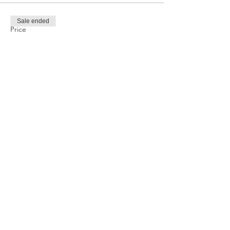
Sale ended
Price
TRY 1,000.00
Share this event
Privacy and Security Policy
Terms Rules Return and Cancellation
Conditions
Distance Selling Agreement