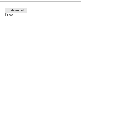
Sale ended
Price
TRY 1,000.00
Share this event
Privacy and Security Policy
Terms Rules Return and Cancellation
Conditions
Distance Selling Agreement