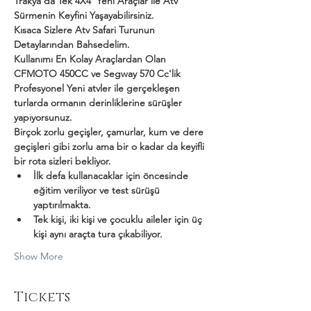
Trakya'da Tek 4X4  Yeni Araçlar ile Atv 
Sürmenin Keyfini Yaşayabilirsiniz.
Kısaca Sizlere Atv Safari Turunun 
Detaylarından Bahsedelim.
Kullanımı En Kolay Araçlardan Olan 
CFMOTO 450CC ve Segway 570 Cc'lik 
Profesyonel Yeni atvler ile gerçekleşen 
turlarda ormanın derinliklerine sürüşler 
yapıyorsunuz.
Birçok zorlu geçişler, çamurlar, kum ve dere 
geçişleri gibi zorlu ama bir o kadar da keyifli 
bir rota sizleri bekliyor.
İlk defa kullanacaklar için öncesinde 
eğitim veriliyor ve test sürüşü 
yaptırılmakta.
Tek kişi, iki kişi ve çocuklu aileler için üç 
kişi aynı araçta tura çıkabiliyor.
Show More
Tickets