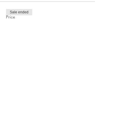
Sale ended
Price
TRY 1,000.00
Share this event
Privacy and Security Policy
Terms Rules Return and Cancellation
Conditions
Distance Selling Agreement