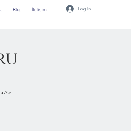
Log In
da
Blog
İletişim
ru
a Atv