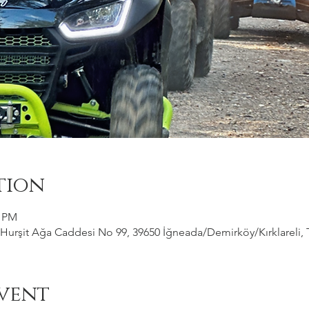
tion
0 PM
Hurşit Ağa Caddesi No 99, 39650 İğneada/Demirköy/Kırklareli, 
vent