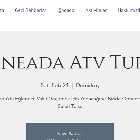
fa
Gezi Rehberim
İğneada
Aktiviteler
Hakkımız
ğneada Atv Tu
Sat, Feb 24
  |  
Demirköy
ada'da Eğlenceli Vakit Geçirmek İçin Yapacağınız Biride Ormand
Safari Turu.
Kayıt Kapalı