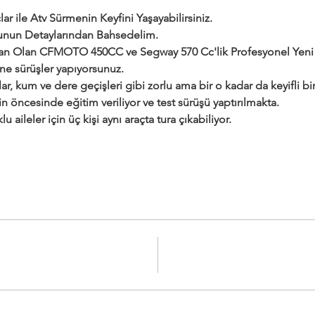
ar ile Atv Sürmenin Keyfini Yaşayabilirsiniz.
urunun Detaylarından Bahsedelim.
dan Olan CFMOTO 450CC ve Segway 570 Cc'lik Profesyonel Yeni a
ine sürüşler yapıyorsunuz.
ar, kum ve dere geçişleri gibi zorlu ama bir o kadar da keyifli bir 
çin öncesinde eğitim veriliyor ve test sürüşü yaptırılmakta.
klu aileler için üç kişi aynı araçta tura çıkabiliyor.