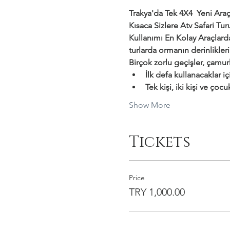
Trakya'da Tek 4X4  Yeni Araçl
Kısaca Sizlere Atv Safari T
Kullanımı En Kolay Araçlar
turlarda ormanın derinlikler
Birçok zorlu geçişler, çamurl
İlk defa kullanacaklar i
Tek kişi, iki kişi ve çocu
Show More
Tickets
Price
TRY 1,000.00