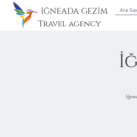
İĞNEADA GEZİM
Ana Say
Travel agency
İ
İğne