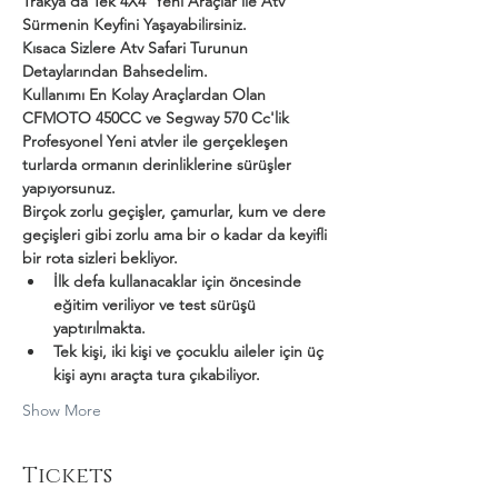
Trakya'da Tek 4X4  Yeni Araçlar ile Atv 
Sürmenin Keyfini Yaşayabilirsiniz.
Kısaca Sizlere Atv Safari Turunun 
Detaylarından Bahsedelim.
Kullanımı En Kolay Araçlardan Olan 
CFMOTO 450CC ve Segway 570 Cc'lik 
Profesyonel Yeni atvler ile gerçekleşen 
turlarda ormanın derinliklerine sürüşler 
yapıyorsunuz.
Birçok zorlu geçişler, çamurlar, kum ve dere 
geçişleri gibi zorlu ama bir o kadar da keyifli 
bir rota sizleri bekliyor.
İlk defa kullanacaklar için öncesinde 
eğitim veriliyor ve test sürüşü 
yaptırılmakta.
Tek kişi, iki kişi ve çocuklu aileler için üç 
kişi aynı araçta tura çıkabiliyor.
Show More
Tickets