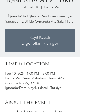
İğneada Atv Turu
Sat, Feb 10
  |  
Demirköy
İğneada'da Eğlenceli Vakit Geçirmek İçin
Yapacağınız Biride Ormanda Atv Safari Turu.
Kayıt Kapalı
Diğer etkinlikleri gör
Time & Location
Feb 10, 2024, 1:00 PM – 2:00 PM
Demirköy, Deniz Mahallesi, Hurşit Ağa
Caddesi No 99, 39650
İğneada/Demirköy/Kırklareli, Türkiye
About the event