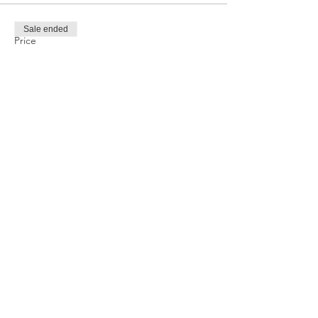
Sale ended
Price
TRY 1,000.00
Share this event
Privacy and Security Policy
Terms Rules Return and Cancellation
Conditions
Distance Selling Agreement