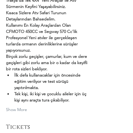
Trakya'da Tek 4X4  Yeni Araçlar ile Atv 
Sürmenin Keyfini Yaşayabilirsiniz.
Kısaca Sizlere Atv Safari Turunun 
Detaylarından Bahsedelim.
Kullanımı En Kolay Araçlardan Olan 
CFMOTO 450CC ve Segway 570 Cc'lik 
Profesyonel Yeni atvler ile gerçekleşen 
turlarda ormanın derinliklerine sürüşler 
yapıyorsunuz.
Birçok zorlu geçişler, çamurlar, kum ve dere 
geçişleri gibi zorlu ama bir o kadar da keyifli 
bir rota sizleri bekliyor.
İlk defa kullanacaklar için öncesinde 
eğitim veriliyor ve test sürüşü 
yaptırılmakta.
Tek kişi, iki kişi ve çocuklu aileler için üç 
kişi aynı araçta tura çıkabiliyor.
Show More
Tickets