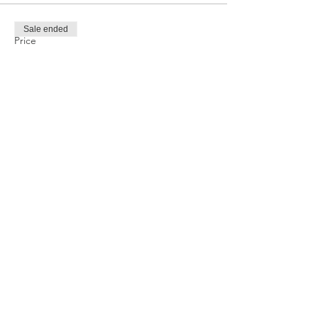
Sale ended
Price
TRY 1,000.00
Share this event
Privacy and Security Policy
Terms Rules Return and Cancellation
Conditions
Distance Selling Agreement