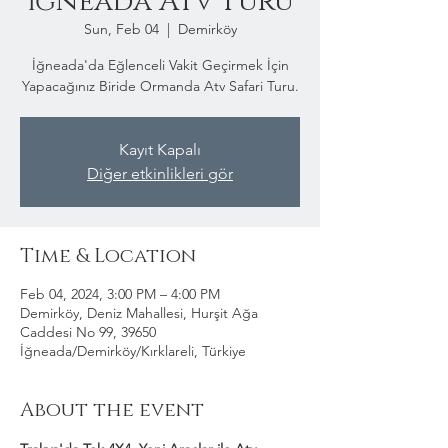
İğneada Atv Turu
Sun, Feb 04
  |  
Demirköy
İğneada'da Eğlenceli Vakit Geçirmek İçin
Yapacağınız Biride Ormanda Atv Safari Turu.
Kayıt Kapalı
Diğer etkinlikleri gör
Time & Location
Feb 04, 2024, 3:00 PM – 4:00 PM
Demirköy, Deniz Mahallesi, Hurşit Ağa
Caddesi No 99, 39650
İğneada/Demirköy/Kırklareli, Türkiye
About the event