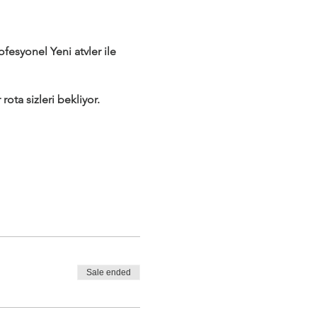
syonel Yeni atvler ile
rota sizleri bekliyor.
labilir.
ktedir.
Sale ended
tedir.
er Yanlış Yerlere