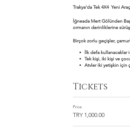
Trakya'da Tek 4X4 Yeni Araçl
İğneada Mert Gölünden Baş
ormanın derinliklerine sürüş
Birçok zorlu geçişler, çamurl
İlk defa kullanacaklar 
Tek kişi, iki kişi ve çoc
Atvler iki yetişkin içi
Atv turları en az bir s
Ormanın içerisinde al
Tickets
Atv Turları çocuklu ail
Ücretsiz olarak tulum, 
Rehber dilediğiniz ye
Şehir içi kullanımlarda 
Price
Kredi Kartı, Havale ve
TRY 1,000.00
Atv Safari Turları İğ
Konuma Gelirken Lütfe
Götürebilir.