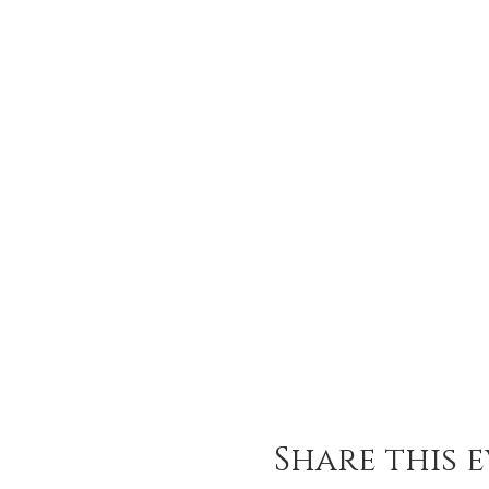
Konum için 0545723170
Share this 