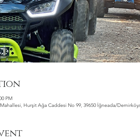
tion
:00 PM
ahallesi, Hurşit Ağa Caddesi No 99, 39650 İğneada/Demirköy/Kı
vent