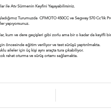
ar ile Atv Sürmenin Keyfini Yaşayabilirsiniz.
ladığımız Turumuzda CFMOTO 450CC ve Segway 570 Cc'lik Profe
ler yapıyorsunuz.
ar, kum ve dere geçişleri gibi zorlu ama bir o kadar da keyifli bir 
için öncesinde eğitim veriliyor ve test sürüşü yaptırılmakta.
uklu aileler için üç kişi aynı araçta tura çıkabiliyor.
n çok rahat oturma ve sürüş ortamı sağlamakta.
aat sürmekte. Misafirlerin sürüşüne bağlı olarak sürede değişiklik o
ternatif rotalardan oluşan parkurda çamurlu geçişlerde mevcut.
eler için uygundur.
galoi, bone ve her katılımcı için kask verilmektedir.
rde fotoğraf ve video çekmek veya dinlenmek için molalar verme
B sınıfı ehliyete sahip olmak kullanım için yeterlidir.
 Nakit Ödeme Seçenekleri Mevcut. Fiyatlara K.D.V dahil değildir.
neada Mert Gölü Mevkiinde Bulunan Vagon Kafeden Hareket Etmek
n Google Haritalar Kullanın! Yandex veya Diğer Uygulamalar Sizl