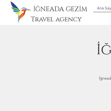
İĞNEADA GEZİM
Ana Say
Travel agency
İ
İğnead