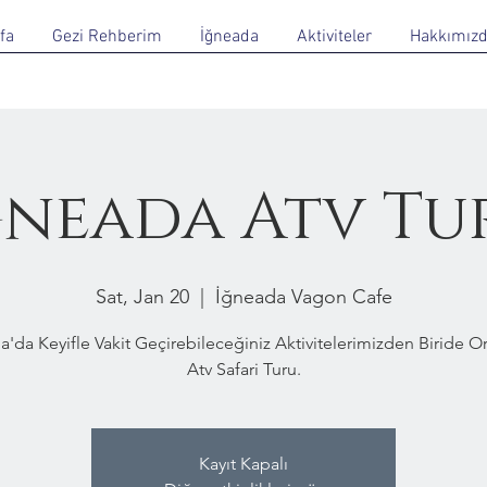
fa
Gezi Rehberim
İğneada
Aktiviteler
Hakkımız
ğneada Atv Tu
Sat, Jan 20
  |  
İğneada Vagon Cafe
a'da Keyifle Vakit Geçirebileceğiniz Aktivitelerimizden Biride 
Atv Safari Turu.
Kayıt Kapalı