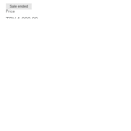
Sale ended
Price
TRY 1,000.00
Share this event
Privacy and Security Policy
Terms Rules Return and Cancellation
Conditions
Distance Selling Agreement