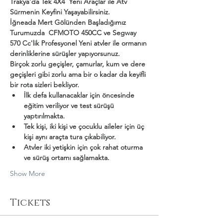
Trakya'da Tek 4X4  Yeni Araçlar ile Atv 
Sürmenin Keyfini Yaşayabilirsiniz.
İğneada Mert Gölünden Başladığımız 
Turumuzda  CFMOTO 450CC ve Segway 
570 Cc'lik Profesyonel Yeni atvler ile ormanın 
derinliklerine sürüşler yapıyorsunuz.
Birçok zorlu geçişler, çamurlar, kum ve dere 
geçişleri gibi zorlu ama bir o kadar da keyifli 
bir rota sizleri bekliyor.
İlk defa kullanacaklar için öncesinde 
eğitim veriliyor ve test sürüşü 
yaptırılmakta.
Tek kişi, iki kişi ve çocuklu aileler için üç 
kişi aynı araçta tura çıkabiliyor.
Atvler iki yetişkin için çok rahat oturma 
ve sürüş ortamı sağlamakta.
Show More
Tickets