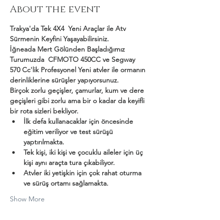
About the event
Trakya'da Tek 4X4  Yeni Araçlar ile Atv 
Sürmenin Keyfini Yaşayabilirsiniz.
İğneada Mert Gölünden Başladığımız 
Turumuzda  CFMOTO 450CC ve Segway 
570 Cc'lik Profesyonel Yeni atvler ile ormanın 
derinliklerine sürüşler yapıyorsunuz.
Birçok zorlu geçişler, çamurlar, kum ve dere 
geçişleri gibi zorlu ama bir o kadar da keyifli 
bir rota sizleri bekliyor.
İlk defa kullanacaklar için öncesinde 
eğitim veriliyor ve test sürüşü 
yaptırılmakta.
Tek kişi, iki kişi ve çocuklu aileler için üç 
kişi aynı araçta tura çıkabiliyor.
Atvler iki yetişkin için çok rahat oturma 
ve sürüş ortamı sağlamakta.
Show More