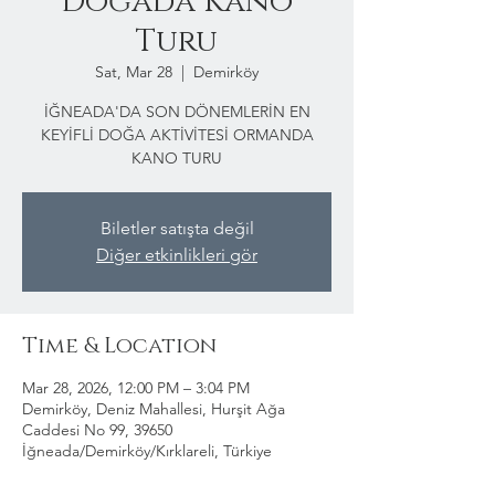
Doğada Kano
Turu
Sat, Mar 28
  |  
Demirköy
İĞNEADA'DA SON DÖNEMLERİN EN
KEYİFLİ DOĞA AKTİVİTESİ ORMANDA
KANO TURU
Biletler satışta değil
Diğer etkinlikleri gör
Time & Location
Mar 28, 2026, 12:00 PM – 3:04 PM
Demirköy, Deniz Mahallesi, Hurşit Ağa
Caddesi No 99, 39650
İğneada/Demirköy/Kırklareli, Türkiye