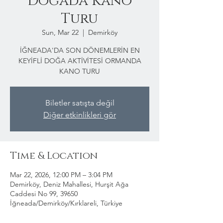
Doğada Kano
Turu
Sun, Mar 22
  |  
Demirköy
İĞNEADA'DA SON DÖNEMLERİN EN
KEYİFLİ DOĞA AKTİVİTESİ ORMANDA
KANO TURU
Biletler satışta değil
Diğer etkinlikleri gör
Time & Location
Mar 22, 2026, 12:00 PM – 3:04 PM
Demirköy, Deniz Mahallesi, Hurşit Ağa
Caddesi No 99, 39650
İğneada/Demirköy/Kırklareli, Türkiye