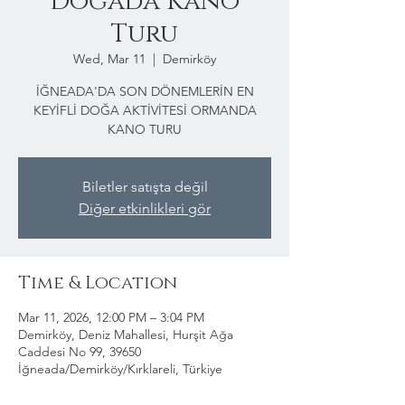
Doğada Kano
Turu
Wed, Mar 11
  |  
Demirköy
İĞNEADA'DA SON DÖNEMLERİN EN
KEYİFLİ DOĞA AKTİVİTESİ ORMANDA
KANO TURU
Biletler satışta değil
Diğer etkinlikleri gör
Time & Location
Mar 11, 2026, 12:00 PM – 3:04 PM
Demirköy, Deniz Mahallesi, Hurşit Ağa
Caddesi No 99, 39650
İğneada/Demirköy/Kırklareli, Türkiye