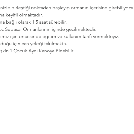
zle birleştiği noktadan başlayıp ormanın içerisine girebiliyorsu
a keyifli olmaktadır.   
a bağlı olarak 1.5 saat sürebilir. 
goz Subasar Ormanlarının içinde gezilmektedir.   
imiz için öncesinde eğitim ve kullanım tarifi vermekteyiz.   
uğu için can yeleği takılmakta.  
etişkin 1 Çocuk Aynı Kanoya Binebilir.