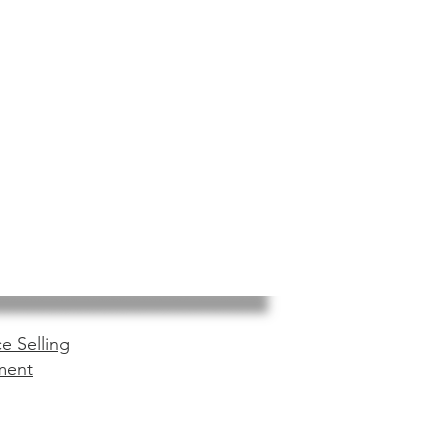
e Selling
ment