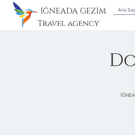
İĞNEADA GEZİM
Ana Say
Travel agency
Do
İĞNEA