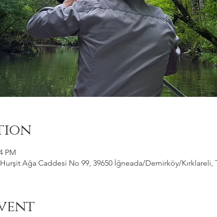
tion
04 PM
Hurşit Ağa Caddesi No 99, 39650 İğneada/Demirköy/Kırklareli, 
vent