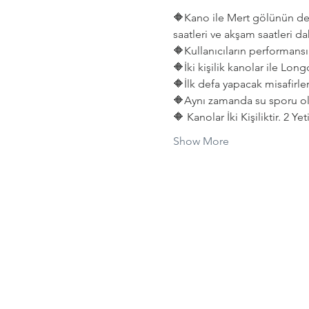
🔶Kano ile Mert gölünün deni
saatleri ve akşam saatleri dah
🔶Kullanıcıların performansın
🔶İki kişilik kanolar ile Lon
🔶İlk defa yapacak misafirler
🔶Aynı zamanda su sporu old
🔶 Kanolar İki Kişiliktir. 2 Y
Show More