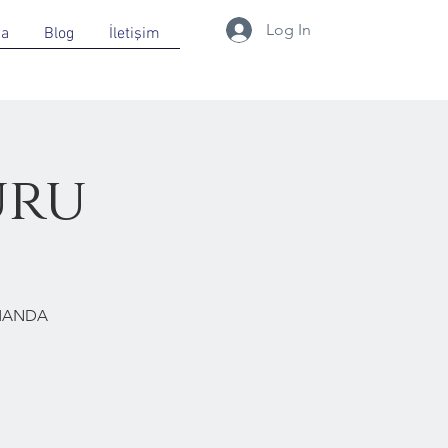
Log In
da
Blog
İletişim
uru
RMANDA