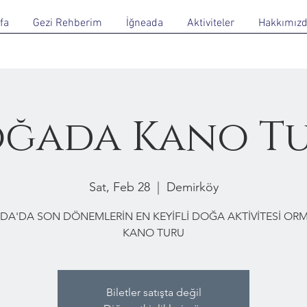
fa
Gezi Rehberim
İğneada
Aktiviteler
Hakkımız
ğada Kano T
Sat, Feb 28
  |  
Demirköy
DA'DA SON DÖNEMLERİN EN KEYİFLİ DOĞA AKTİVİTESİ O
KANO TURU
Biletler satışta değil