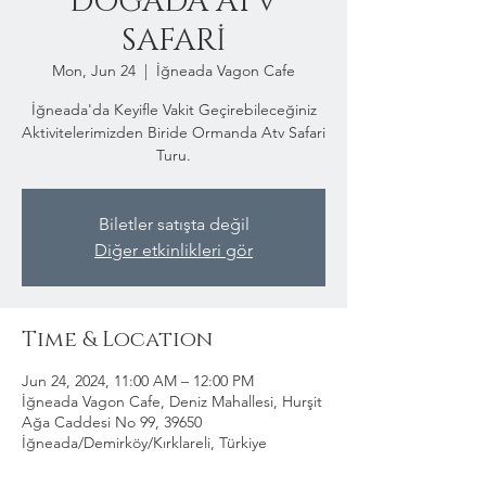
DOĞADA ATV
SAFARİ
Mon, Jun 24
  |  
İğneada Vagon Cafe
İğneada'da Keyifle Vakit Geçirebileceğiniz
Aktivitelerimizden Biride Ormanda Atv Safari
Turu.
Biletler satışta değil
Diğer etkinlikleri gör
Time & Location
Jun 24, 2024, 11:00 AM – 12:00 PM
İğneada Vagon Cafe, Deniz Mahallesi, Hurşit
Ağa Caddesi No 99, 39650
İğneada/Demirköy/Kırklareli, Türkiye