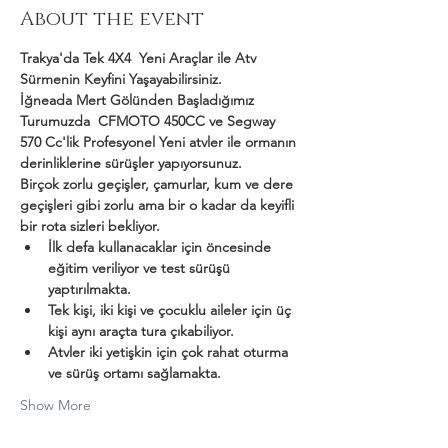
About the event
Trakya'da Tek 4X4  Yeni Araçlar ile Atv 
Sürmenin Keyfini Yaşayabilirsiniz.
İğneada Mert Gölünden Başladığımız 
Turumuzda  CFMOTO 450CC ve Segway 
570 Cc'lik Profesyonel Yeni atvler ile ormanın 
derinliklerine sürüşler yapıyorsunuz.
Birçok zorlu geçişler, çamurlar, kum ve dere 
geçişleri gibi zorlu ama bir o kadar da keyifli 
bir rota sizleri bekliyor.
İlk defa kullanacaklar için öncesinde 
eğitim veriliyor ve test sürüşü 
yaptırılmakta.
Tek kişi, iki kişi ve çocuklu aileler için üç 
kişi aynı araçta tura çıkabiliyor.
Atvler iki yetişkin için çok rahat oturma 
ve sürüş ortamı sağlamakta.
Show More