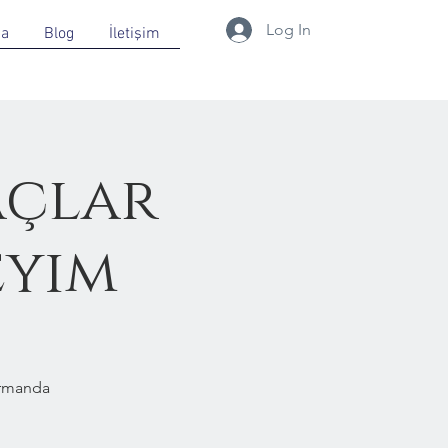
Log In
da
Blog
İletişim
açlar
eyim
Ormanda