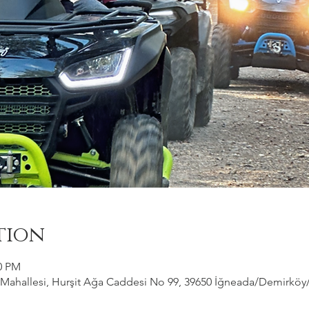
tion
00 PM
ahallesi, Hurşit Ağa Caddesi No 99, 39650 İğneada/Demirköy/Kı