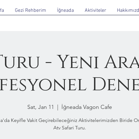
fa
Gezi Rehberim
İğneada
Aktiviteler
Hakkımız
Turu - Yeni Ar
fesyonel Den
Sat, Jan 11
  |  
İğneada Vagon Cafe
a'da Keyifle Vakit Geçirebileceğiniz Aktivitelerimizden Biride 
Atv Safari Turu.