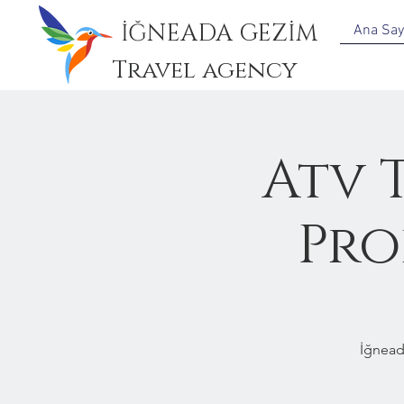
İĞNEADA GEZİM
Ana Say
Travel agency
Atv 
Pro
İğnead