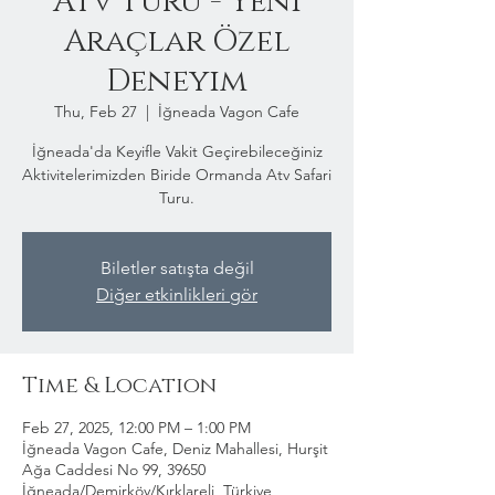
Atv Turu - Yeni
Araçlar Özel
Deneyim
Thu, Feb 27
  |  
İğneada Vagon Cafe
İğneada'da Keyifle Vakit Geçirebileceğiniz
Aktivitelerimizden Biride Ormanda Atv Safari
Turu.
Biletler satışta değil
Diğer etkinlikleri gör
Time & Location
Feb 27, 2025, 12:00 PM – 1:00 PM
İğneada Vagon Cafe, Deniz Mahallesi, Hurşit
Ağa Caddesi No 99, 39650
İğneada/Demirköy/Kırklareli, Türkiye