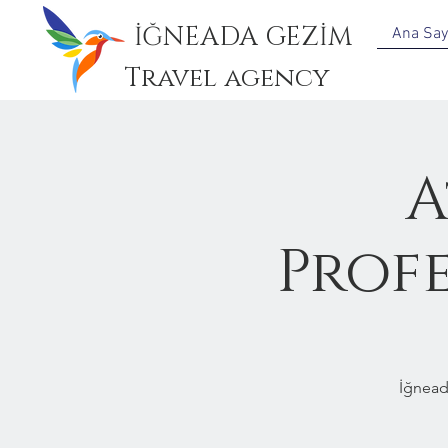
İĞNEADA GEZİM
Ana Say
Travel agency
A
Prof
İğnead