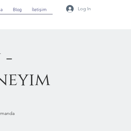
Log In
da
Blog
İletişim
 -
neyim
Ormanda