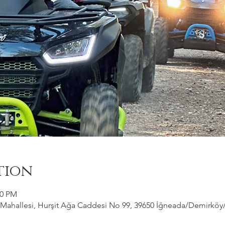
tion
00 PM
ahallesi, Hurşit Ağa Caddesi No 99, 39650 İğneada/Demirköy/Kı