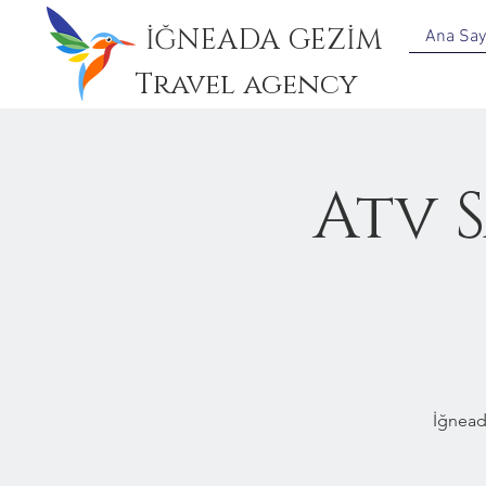
İĞNEADA GEZİM
Ana Say
Travel agency
Atv 
İğnead