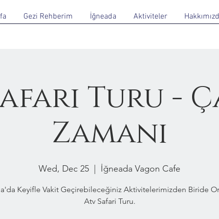
fa
Gezi Rehberim
İğneada
Aktiviteler
Hakkımız
Safari Turu - 
Zamanı
Wed, Dec 25
  |  
İğneada Vagon Cafe
a'da Keyifle Vakit Geçirebileceğiniz Aktivitelerimizden Biride 
Atv Safari Turu.