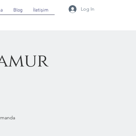
Log In
da
Blog
İletişim
Çamur
Ormanda