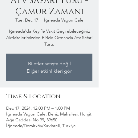
Atv Safari Turu -
Çamur Zamanı
Tue, Dec 17
  |  
İğneada Vagon Cafe
İğneada'da Keyifle Vakit Geçirebileceğiniz
Aktivitelerimizden Biride Ormanda Atv Safari
Turu.
Biletler satışta değil
Diğer etkinlikleri gör
Time & Location
Dec 17, 2024, 12:00 PM – 1:00 PM
İğneada Vagon Cafe, Deniz Mahallesi, Hurşit
Ağa Caddesi No 99, 39650
İğneada/Demirköy/Kırklareli, Türkiye