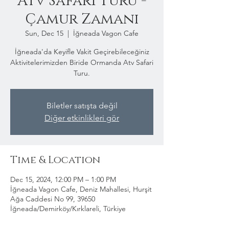
Atv Safari Turu -
Çamur Zamanı
Sun, Dec 15
  |  
İğneada Vagon Cafe
İğneada'da Keyifle Vakit Geçirebileceğiniz
Aktivitelerimizden Biride Ormanda Atv Safari
Turu.
Biletler satışta değil
Diğer etkinlikleri gör
Time & Location
Dec 15, 2024, 12:00 PM – 1:00 PM
İğneada Vagon Cafe, Deniz Mahallesi, Hurşit
Ağa Caddesi No 99, 39650
İğneada/Demirköy/Kırklareli, Türkiye