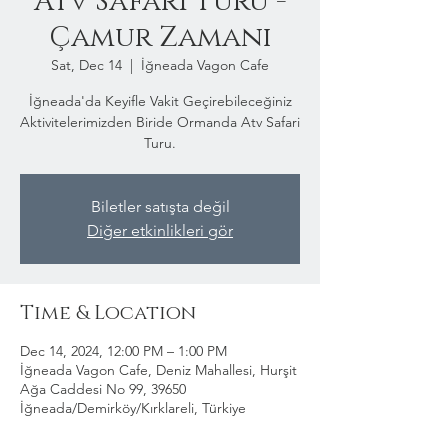
Atv Safari Turu -
Çamur Zamanı
Sat, Dec 14
  |  
İğneada Vagon Cafe
İğneada'da Keyifle Vakit Geçirebileceğiniz
Aktivitelerimizden Biride Ormanda Atv Safari
Turu.
Biletler satışta değil
Diğer etkinlikleri gör
Time & Location
Dec 14, 2024, 12:00 PM – 1:00 PM
İğneada Vagon Cafe, Deniz Mahallesi, Hurşit
Ağa Caddesi No 99, 39650
İğneada/Demirköy/Kırklareli, Türkiye