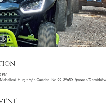
tion
00 PM
ahallesi, Hurşit Ağa Caddesi No 99, 39650 İğneada/Demirköy/Kı
vent