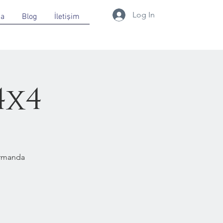
Log In
da
Blog
İletişim
4x4
Ormanda