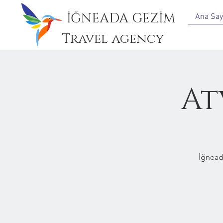
İĞNEADA GEZİM
Ana Say
Travel agency
At
İğnead