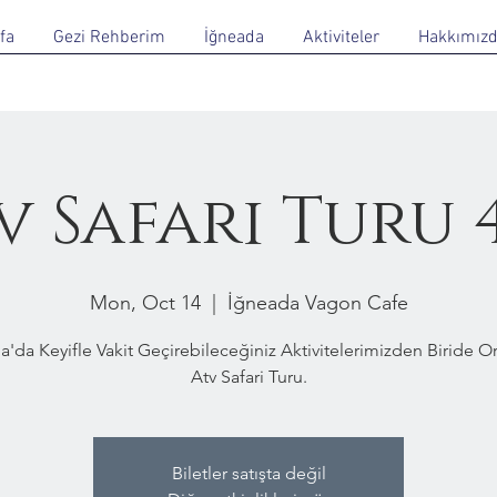
fa
Gezi Rehberim
İğneada
Aktiviteler
Hakkımız
v Safari Turu 
Mon, Oct 14
  |  
İğneada Vagon Cafe
a'da Keyifle Vakit Geçirebileceğiniz Aktivitelerimizden Biride 
Atv Safari Turu.
Biletler satışta değil