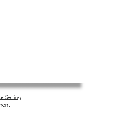
e Selling
ment