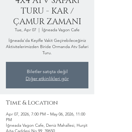
4x4 ATV SAFARİ
TURU - KAR /
ÇAMUR ZAMANI
Tue, Apr 07
  |  
İğneada Vagon Cafe
İğneada'da Keyifle Vakit Geçirebileceğiniz
Aktivitelerimizden Biride Ormanda Atv Safari
Turu.
Biletler satışta değil
Diğer etkinlikleri gör
Time & Location
Apr 07, 2026, 7:00 PM – May 06, 2026, 11:00
PM
İğneada Vagon Cafe, Deniz Mahallesi, Hurşit
Ağa Caddesi No 99, 39650