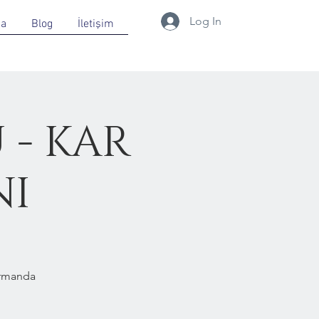
Log In
da
Blog
İletişim
 - KAR
NI
Ormanda