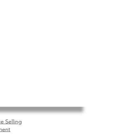
e Selling
ment