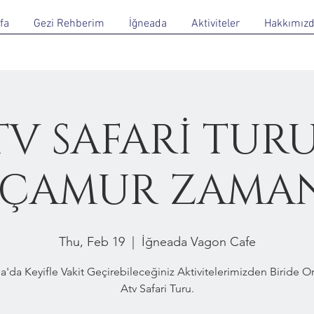
fa
Gezi Rehberim
İğneada
Aktiviteler
Hakkımız
TV SAFARİ TURU
 ÇAMUR ZAMA
Thu, Feb 19
  |  
İğneada Vagon Cafe
a'da Keyifle Vakit Geçirebileceğiniz Aktivitelerimizden Biride 
Atv Safari Turu.