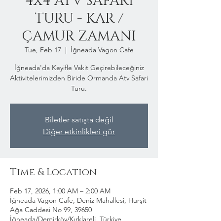
4x4 ATV SAFARİ
TURU - KAR /
ÇAMUR ZAMANI
Tue, Feb 17
  |  
İğneada Vagon Cafe
İğneada'da Keyifle Vakit Geçirebileceğiniz
Aktivitelerimizden Biride Ormanda Atv Safari
Turu.
Biletler satışta değil
Diğer etkinlikleri gör
Time & Location
Feb 17, 2026, 1:00 AM – 2:00 AM
İğneada Vagon Cafe, Deniz Mahallesi, Hurşit
Ağa Caddesi No 99, 39650
İğneada/Demirköy/Kırklareli, Türkiye