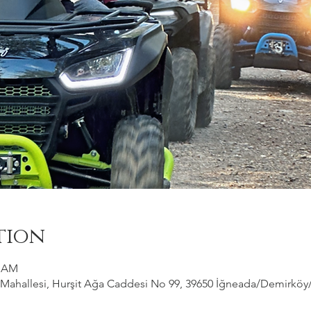
tion
0 AM
ahallesi, Hurşit Ağa Caddesi No 99, 39650 İğneada/Demirköy/Kı