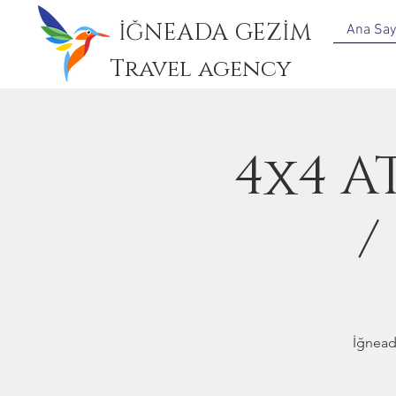
İĞNEADA GEZİM
Ana Say
Travel agency
4x4 A
/
İğnead