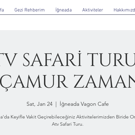
fa
Gezi Rehberim
İğneada
Aktiviteler
Hakkımız
TV SAFARİ TURU
 ÇAMUR ZAMA
Sat, Jan 24
  |  
İğneada Vagon Cafe
a'da Keyifle Vakit Geçirebileceğiniz Aktivitelerimizden Biride 
Atv Safari Turu.