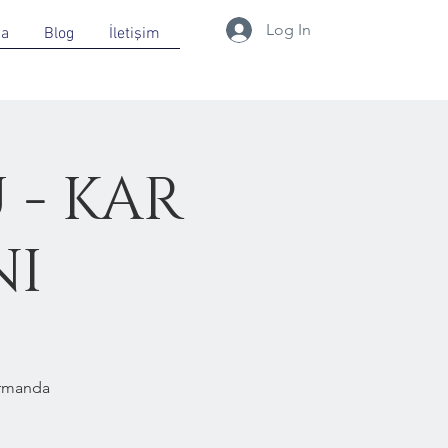
Log In
da
Blog
İletişim
 - KAR
NI
Ormanda