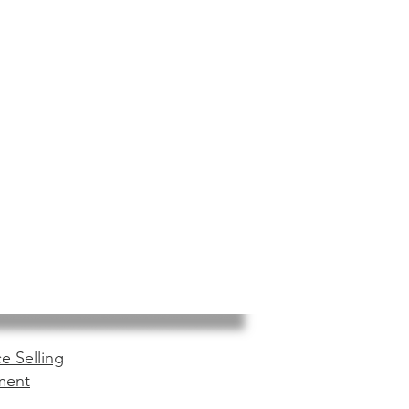
e Selling
ment