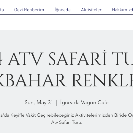
fa
Gezi Rehberim
İğneada
Aktiviteler
Hakkımız
4 ATV SAFARİ T
KBAHAR RENKL
Sun, May 31
  |  
İğneada Vagon Cafe
a'da Keyifle Vakit Geçirebileceğiniz Aktivitelerimizden Biride 
Atv Safari Turu.