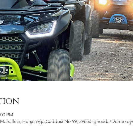
tion
:00 PM
ahallesi, Hurşit Ağa Caddesi No 99, 39650 İğneada/Demirköy/Kı