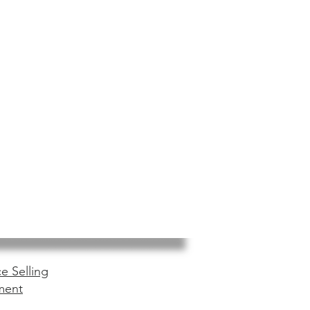
e Selling
ment