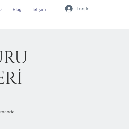
Log In
da
Blog
İletişim
URU
ERİ
Ormanda