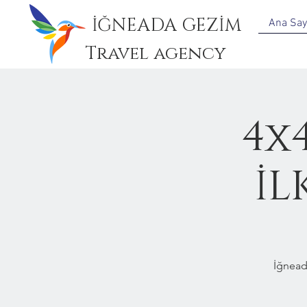
İĞNEADA GEZİM
Ana Say
Travel agency
4x
İL
İğnead