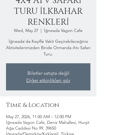
4x4 ATV SAFARİ
TURU İLKBAHAR
RENKLERİ
Wed, May 27
  |  
İğneada Vagon Cafe
İğneada'da Keyifle Vakit Geçirebileceğiniz
Aktivitelerimizden Biride Ormanda Atv Safari
Turu.
Biletler satışta değil
Diğer etkinlikleri gör
Time & Location
May 27, 2026, 11:00 AM – 12:00 PM
İğneada Vagon Cafe, Deniz Mahallesi, Hurşit
Ağa Caddesi No 99, 39650
İğneada/Demirköy/Kırklareli, Türkiye