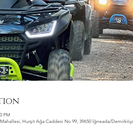
tion
00 PM
ahallesi, Hurşit Ağa Caddesi No 99, 39650 İğneada/Demirköy/Kı