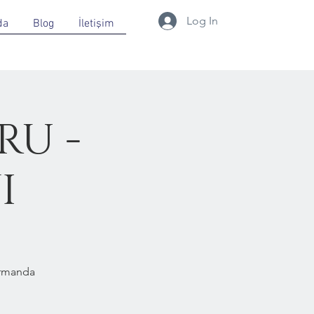
Log In
da
Blog
İletişim
RU -
I
Ormanda