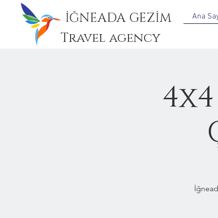
İĞNEADA GEZİM
Ana Sa
Travel agency
4x4
İğnead