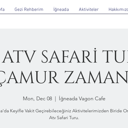
yfa
Gezi Rehberim
İğneada
Aktiviteler
Hakkımız
 ATV SAFARİ TU
ÇAMUR ZAMAN
Mon, Dec 08
  |  
İğneada Vagon Cafe
a'da Keyifle Vakit Geçirebileceğiniz Aktivitelerimizden Biride 
Atv Safari Turu.