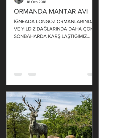
18 Oca 2018
ORMANDA MANTAR AVI
İĞNEADA LONGOZ ORMANLARINDA
VE YILDIZ DAĞLARINDA DAHA ÇOK
SONBAHARDA KARŞILAŞTIĞIMIZ
GİZEMLİ, TEHLİKELİ VE BİR O
KADARDA LEZZETLİ ÜRÜNLER...