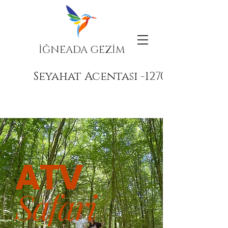
İĞNEADA GEZİM
Seyahat Acentası -12708
ATV
Safari