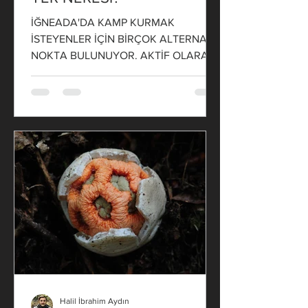
İĞNEADA'DA KAMP KURMAK
İSTEYENLER İÇİN BİRÇOK ALTERNATİF
NOKTA BULUNUYOR. AKTİF OLARAK
KAMP YAPANLAR İÇİN AYRI, YENİ
BAŞLAYANLAR İÇİN...
Halil İbrahim Aydın