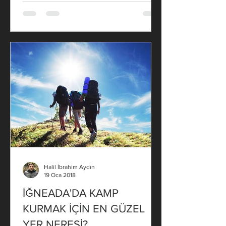
REZERVASYON UYGULAMAMIZ
BAŞLAMIŞTIR. Kano kiralamak yada
tura katılmak için iletişim numarası :
+905457231709 DİKKAT YANLIŞ
KONUMLARA GİTMEMEK İÇİN LÜTFEN
NUMARA İLE İRTİBATA GEÇİN.
DİKKAT!!! Arkadaşlar kano turunun
detaylarını paylaşmadan önce Mert
gölüne ulaşmak için Longoz Ormanları
Milli Parkı giriş tabelalarını kesinlikle
takip etmeyin. Milli park içindeki Me
Halil İbrahim Aydın
19 Oca 2018
İĞNEADA'DA KAMP
KURMAK İÇİN EN GÜZEL
YER NERESİ?