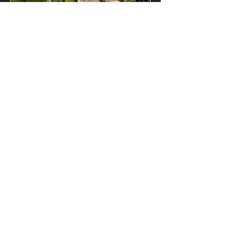
Halil İbrahim Aydın
18 Oca 2018
PALİVOR ÇİFTLİĞİ | DAĞ
OTELİ
CESUR OL HAYAL KUR. ÇİFTLİĞİN
BAŞLANGIÇ FİKRİ, MODERN HAYATIN
İMKANLARINDAN FAYDALANIP
DOĞADAN VE TOPRAKTAN
UZAKLAŞILAN YAŞAMI KAZANMAK....