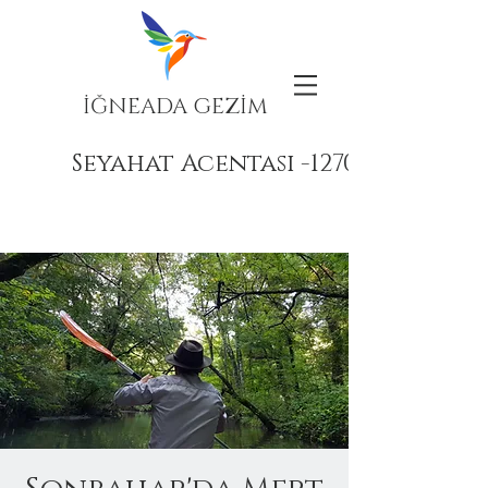
İĞNEADA GEZİM
Seyahat Acentası -12708