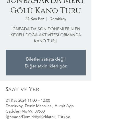
Sonbahar'da Mert
Gölü Kano Turu
24 Kas Paz
  |  
Demirköy
İĞNEADA'DA SON DÖNEMLERİN EN
KEYİFLİ DOĞA AKTİVİTESİ ORMANDA
KANO TURU
Biletler satışta değil
Diğer etkinlikleri gör
Saat ve Yer
24 Kas 2024 11:00 – 12:00
Demirköy, Deniz Mahallesi, Hurşit Ağa
Caddesi No 99, 39650
İğneada/Demirköy/Kırklareli, Türkiye