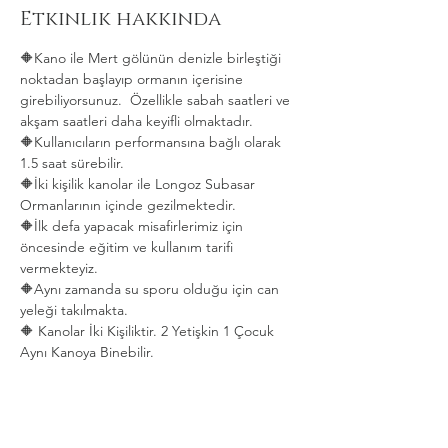
Etkinlik hakkında
🔶Kano ile Mert gölünün denizle birleştiği 
noktadan başlayıp ormanın içerisine 
girebiliyorsunuz.  Özellikle sabah saatleri ve 
akşam saatleri daha keyifli olmaktadır.   
🔶Kullanıcıların performansına bağlı olarak 
1.5 saat sürebilir. 
🔶İki kişilik kanolar ile Longoz Subasar 
Ormanlarının içinde gezilmektedir.   
🔶İlk defa yapacak misafirlerimiz için 
öncesinde eğitim ve kullanım tarifi 
vermekteyiz.   
🔶Aynı zamanda su sporu olduğu için can 
yeleği takılmakta.  
🔶 Kanolar İki Kişiliktir. 2 Yetişkin 1 Çocuk 
Aynı Kanoya Binebilir.
Daha Fazla Göster