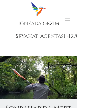
İĞNEADA GEZİM
Seyahat Acentası -12708