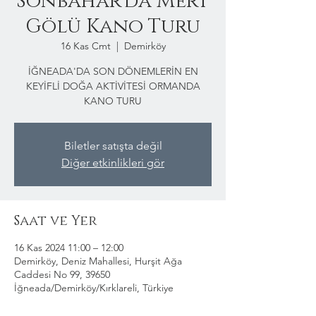
Sonbahar'da Mert
Gölü Kano Turu
16 Kas Cmt
  |  
Demirköy
İĞNEADA'DA SON DÖNEMLERİN EN
KEYİFLİ DOĞA AKTİVİTESİ ORMANDA
KANO TURU
Biletler satışta değil
Diğer etkinlikleri gör
Saat ve Yer
16 Kas 2024 11:00 – 12:00
Demirköy, Deniz Mahallesi, Hurşit Ağa
Caddesi No 99, 39650
İğneada/Demirköy/Kırklareli, Türkiye